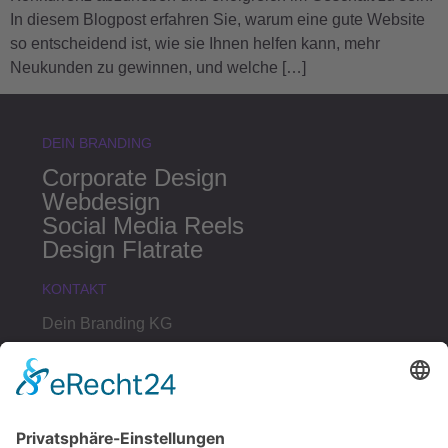
In diesem Blogpost erfahren Sie, warum eine gute Website
so entscheidend ist, wie sie Ihnen helfen kann, mehr
Neukunden zu gewinnen, und welche […]
DEIN BRANDING
Corporate Design
Webdesign
Social Media Reels
Design Flatrate
KONTAKT
Dein Branding KG
Gradnerstraße 120
8054 Graz
Österreich
+43 699 17322992